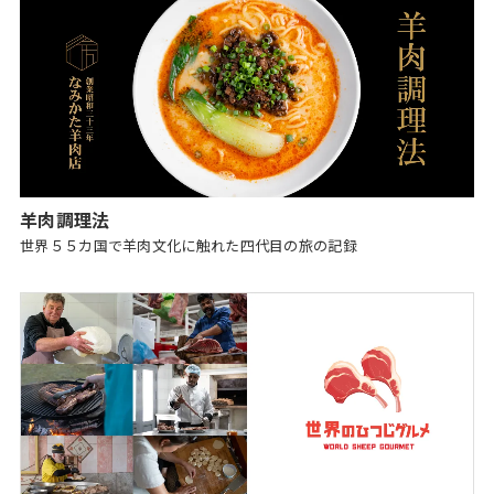
羊肉調理法
世界５５カ国で⽺⾁⽂化に触れた四代⽬の旅の記録