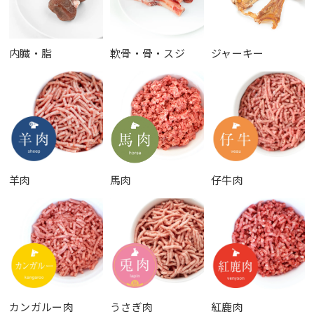
内臓・脂
軟骨・骨・スジ
ジャーキー
羊肉
馬肉
仔牛肉
カンガルー肉
うさぎ肉
紅鹿肉