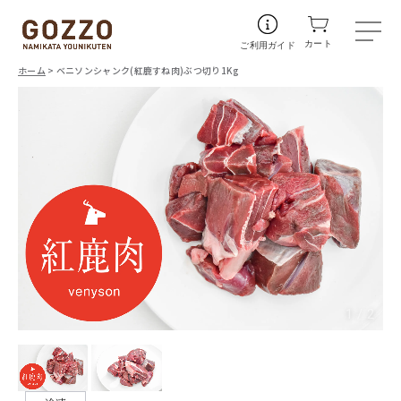
カート
ご利用ガイド
ホーム
> ベニソンシャンク(紅鹿すね肉)ぶつ切り1Kg
1
/
2