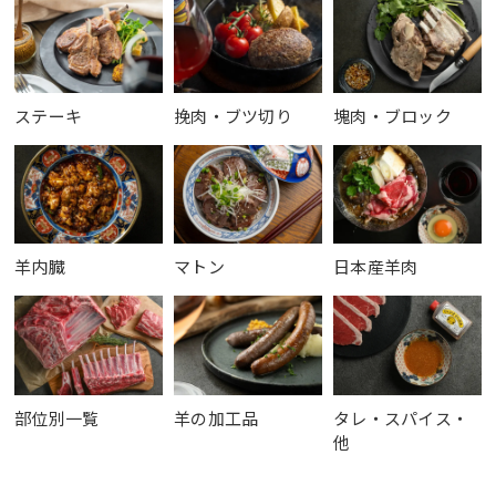
ステーキ
挽肉・ブツ切り
塊肉・ブロック
羊内臓
マトン
日本産羊肉
部位別一覧
羊の加工品
タレ・スパイス・
他