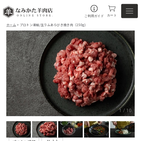
カート
ご利用ガイド
ホーム
> プロトン凍結/生ラムあらびき挽き肉（250g)
1
/
10