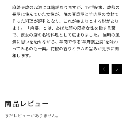
大衆食
麻婆豆腐の起源には諸説ありますが、19世紀末、成都の
ラム
ケバ
長屋に住んでいた女性が、隣の豆腐屋と羊肉屋の食材で
クが
ど、料
作った料理が評判となり、これが始まりとする説があり
に塩
食べた
ます。 「麻婆」とは、あばた顔の既婚女性を指す言葉
ルト
焼き上
で、彼女の店の名物料理として広まりました。 当時の風
おす
タリア
景に思いを馳せながら、羊肉で作る“羊麻婆豆腐”を味わ
ガー
合わさ
ってみるのも一興。花椒の香りとラムの旨みが見事に調
添え
和します。
くれ
商品レビュー
まだレビューがありません。