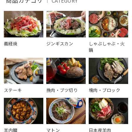
商品カテゴリ
CATEGORY
｜
義経焼
ジンギスカン
しゃぶしゃぶ・火
鍋
ステーキ
挽肉・ブツ切り
塊肉・ブロック
羊内臓
マトン
日本産羊肉