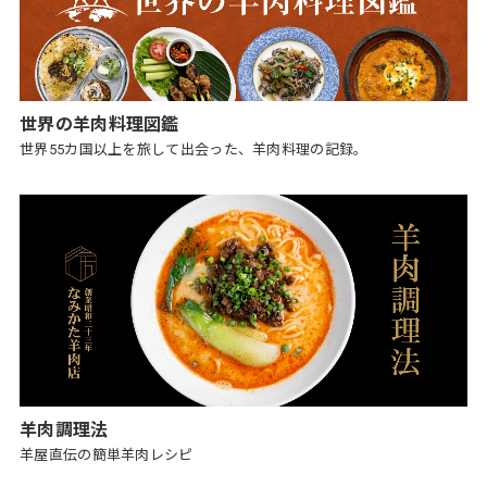
世界の羊肉料理図鑑
世界55カ国以上を旅して出会った、羊肉料理の記録。
羊肉調理法
羊屋直伝の簡単羊肉レシピ