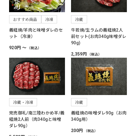
おすすめ商品
冷凍
冷蔵
義経焼/羊肉と味噌ダレのセ
牛若焼/生ラムの義経焼2人
ット（冷凍）
前セット(お肉340g味噌ダレ
90g)
920円 ～
（税込）
2,359円
（税込）
冷蔵・冷凍
冷蔵
完売御礼/南三陸わかめ羊/義
義経焼の味噌ダレ90g（お肉
経焼2人前（肉340gと味噌
340g用）
ダレ90g）
200円
（税込）