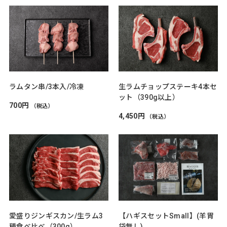
ラムタン串/3本入/冷凍
生ラムチョップステーキ4本セ
ット（390g以上）
700円
（税込）
4,450円
（税込）
愛盛りジンギスカン/生ラム3
【ハギスセットSmall】(羊胃
種食べ比べ（300g）
袋無し)