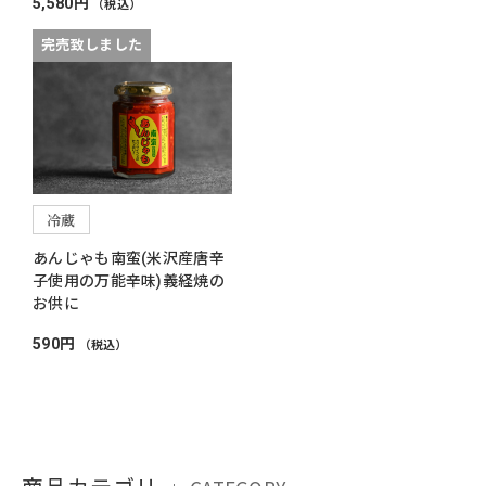
5,580円
（税込）
完売致しました
冷蔵
あんじゃも南蛮(米沢産唐辛
子使用の万能辛味)義経焼の
お供に
590円
（税込）