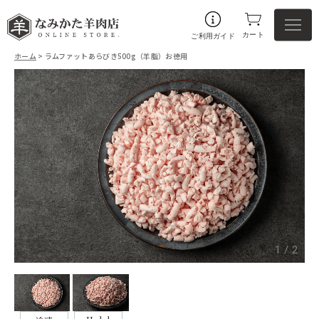
カート
ご利用ガイド
ホーム
> ラムファットあらびき500g（羊脂）お徳用
1
/
2