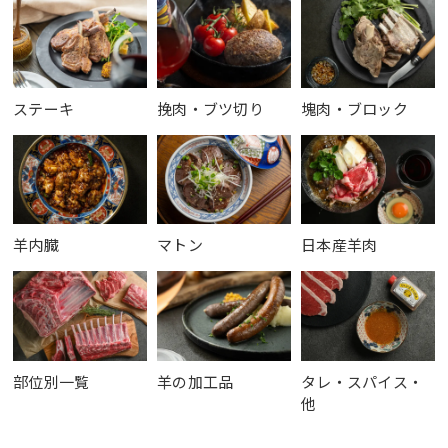
ステーキ
挽肉・ブツ切り
塊肉・ブロック
羊内臓
マトン
日本産羊肉
部位別一覧
羊の加工品
タレ・スパイス・
他