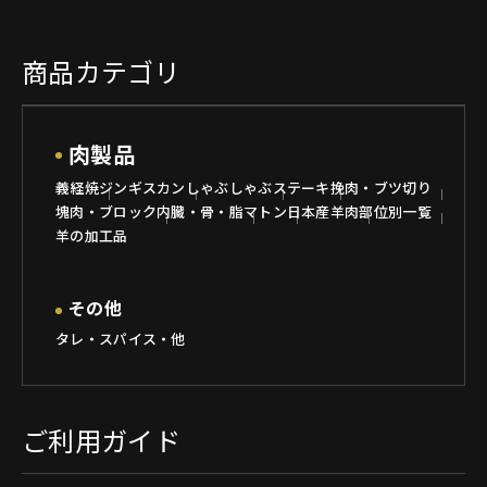
商品カテゴリ
肉製品
義経焼
ジンギスカン
しゃぶしゃぶ
ステーキ
挽肉・ブツ切り
塊肉・ブロック
内臓・骨・脂
マトン
日本産羊肉
部位別一覧
羊の加工品
その他
タレ・スパイス・他
ご利用ガイド