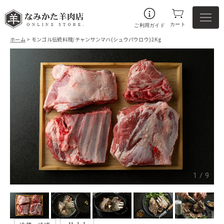
カート
ご利用ガイド
ホーム
> モンゴル伝統料理/チャンサンマハ(シュウパウロウ)2Kg
1
/
9