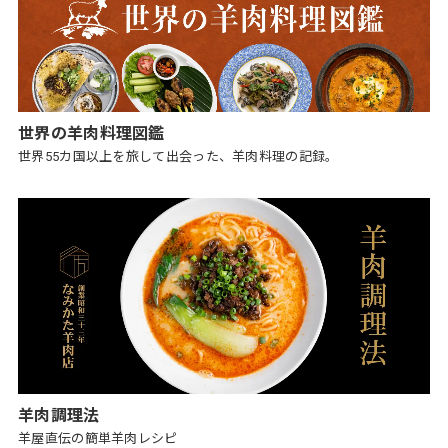
世界の羊肉料理図鑑
世界55カ国以上を旅して出会った、羊肉料理の記録。
羊肉調理法
羊屋直伝の簡単羊肉レシピ