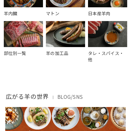
羊内臓
マトン
日本産羊肉
部位別一覧
羊の加工品
タレ・スパイス・
他
広がる羊の世界
BLOG/SNS
｜