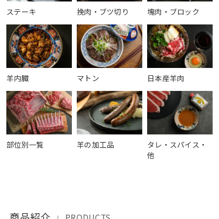
ステーキ
挽肉・ブツ切り
塊肉・ブロック
羊内臓
マトン
日本産羊肉
部位別一覧
羊の加工品
タレ・スパイス・
他
商品紹介
PRODUCTS
｜