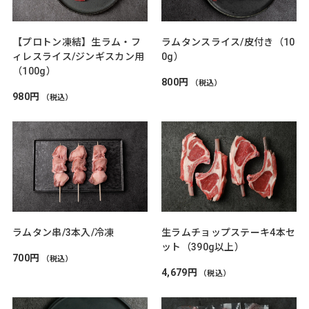
【プロトン凍結】生ラム・フ
ラムタンスライス/皮付き（10
ィレスライス/ジンギスカン用
0g）
（100g）
800円
（税込）
980円
（税込）
ラムタン串/3本入/冷凍
生ラムチョップステーキ4本セ
ット（390g以上）
700円
（税込）
4,679円
（税込）