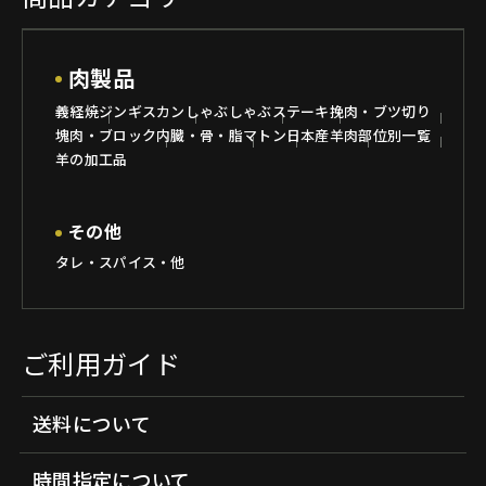
肉製品
義経焼
ジンギスカン
しゃぶしゃぶ
ステーキ
挽肉・ブツ切り
塊肉・ブロック
内臓・骨・脂
マトン
日本産羊肉
部位別一覧
羊の加工品
その他
タレ・スパイス・他
ご利用ガイド
送料について
時間指定について