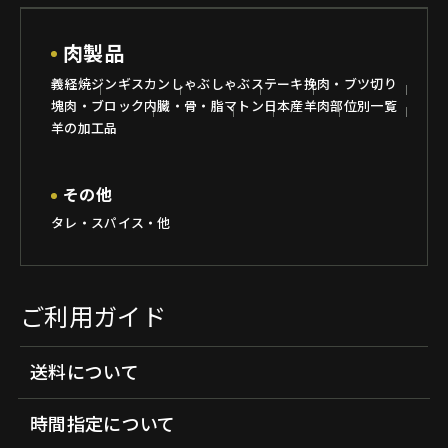
肉製品
義経焼
ジンギスカン
しゃぶしゃぶ
ステーキ
挽肉・ブツ切り
塊肉・ブロック
内臓・骨・脂
マトン
日本産羊肉
部位別一覧
羊の加工品
その他
タレ・スパイス・他
ご利用ガイド
送料について
時間指定について