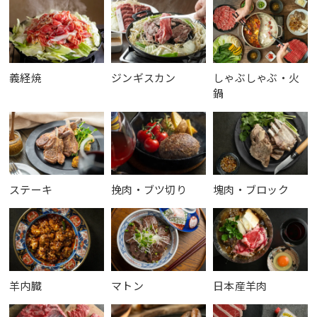
義経焼
ジンギスカン
しゃぶしゃぶ・火
鍋
ステーキ
挽肉・ブツ切り
塊肉・ブロック
羊内臓
マトン
日本産羊肉