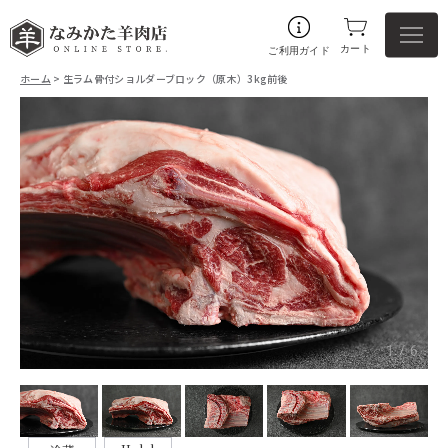
カート
ご利用ガイド
ホーム
> 生ラム骨付ショルダーブロック（原木）3kg前後
1
/
6