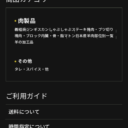
肉製品
義経焼
ジンギスカン
しゃぶしゃぶ
ステーキ
挽肉・ブツ切り
塊肉・ブロック
内臓・骨・脂
マトン
日本産羊肉
部位別一覧
羊の加工品
その他
タレ・スパイス・他
ご利用ガイド
送料について
時間指定について