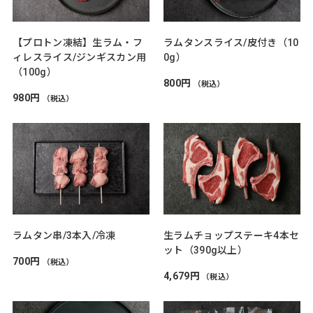
【プロトン凍結】生ラム・フ
ラムタンスライス/皮付き（10
ィレスライス/ジンギスカン用
0g）
（100g）
800円
（税込）
980円
（税込）
ラムタン串/3本入/冷凍
生ラムチョップステーキ4本セ
ット（390g以上）
700円
（税込）
4,679円
（税込）