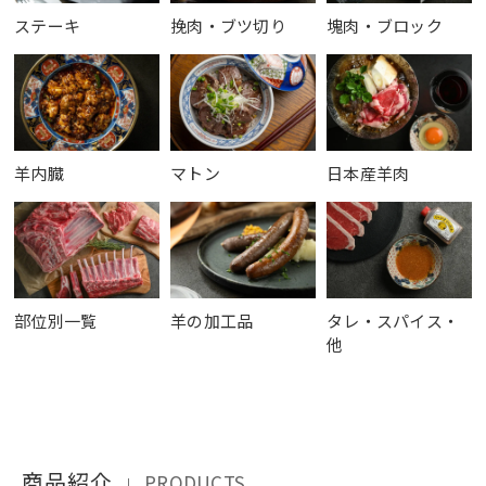
ステーキ
挽肉・ブツ切り
塊肉・ブロック
羊内臓
マトン
日本産羊肉
部位別一覧
羊の加工品
タレ・スパイス・
他
商品紹介
PRODUCTS
｜